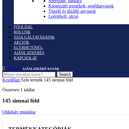
Szerszám, barkács
Kiegészítő termékek, segédanyagok
Tüzelő és tűzálló anyagok
Leértékelt, olcsó
FŐOLDAL
RÓLUNK
SZOLGÁLTATÁSAINK
AKCIÓK
ELÉRHETŐSÉG
AJÁNLATKÉRÉS
KAPCSOLAT
0
items
0
Ft
Search
Kezdőlap
Szín termék
145 siennai föld
Összesen 1 találat
145 siennai föld
Oldalsáv mutatása