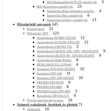
3
IKO DiamantShield PLUS zsindelyek
23
IKO Superglass zsindelyek
4
Superglass Biber hódfarkú zsindely
6
Superglass Hex zsindelyek
13
Superglass téglány zsindelyek
145
Hőszigetelő anyagok
12
Kőzetgyapot
123
Polisztirol, XPS
12
Austrotherm AT-H80/ EPS 80
12
Austrotherm AT-N100/ EPS-100
2
Austrotherm EXPERT FIX
9
Austrotherm GRAFIT 100 / EPS- 100 GRAFIT
9
Austrotherm GRAFIT 80 / EPS-80 GRAFIT
6
Austrotherm Grafit Reflex
4
HUNGAROCELL EPS-80
10
Isomaster EPS H-80 GRAFIT
11
Isomaster EPS-100
10
Isomaster EPS-100 GRAFIT
6
PREMIO EPS-H100
8
PREMIO EPS-H80
3
PREMIO Grafit EPS-H80
9
Ravatherm XPS 60x125
10
Üveggyapot-ásványgyapot
71
Színező vakolatok, festékek és glettek
10
Alapozók