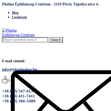
Platina Építőanyag Centrum - 2119 Pécel, Topolya utca 4.
Blog
Letöltések
Search
E-mail címünk:
info@platinaker.hu
+36 (28) 547-615
+36 (70) 411-7411
+36 (70) 366-5488