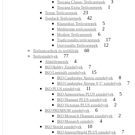
3
Toscana Classic Tetőcserepek
1
Toscana Extra Tetőcserepek
23
Terran Tetőcserepek
42
Tondach Tetőcserepek
5
Klasszikus Tetőcserepek
2
Mediterrán tetőcserepek
6
Modern Tetőcserepek
17
Tradicionális tetőcserepek
12
Univerzális Tetőcserepek
60
Tetőtartozékok és tetőfóliák
77
Tetőzsindelyek
4
Alátétlemezek
7
IKO Hobby Zsindelyek
15
IKO Laminált zsindelyek
8
IKO Cambridge Xpress zsindelyek
7
IKO Cambridge Xtreme 9,5° zsindelyek
11
IKO PLUS zsindelyek
5
IKO Armourglass PLUS zsindelyek
4
IKO Diamant PLUS zsindelyek
2
IKO Victorian PLUS zsindelyek
6
IKO PREMIUM zsindelyek
2
IKO Monarch Diamant zsindelyek
4
IKO Monarch zsindely
10
IKO Shield zsindelyek
7
IKO ArmourShield PLUS zsindelyek