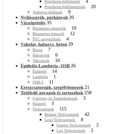
4
Porotherm béléstestek
20
Porotherm födémgerenda
9
Vasbeton födémek
20
Nyílászárók, párkányok
35
Vízszigetelés
19
Bitumenes alapozók
12
Bitumenes lemezek
4
PVC szigetelések
29
Vakolat, habarcs, beton
7
Beton
6
Habarcsok
16
Vakolatok
26
Épületfa-Lambéria -OSB
14
Épületfa
1
Lambéria
11
OSB-3
21
Ereszcsatornák, szegélylemezek
258
Tetőfedő anyagok és tartozékok
3
Cserepes, és Trapézlemezek
3
Palatető
115
Tetőcserepek
42
Bramac Tetőcserepek
8
Leier Tetőcserepek
2
Granite Tetőcserepek
2
Lux Tetőcserepek