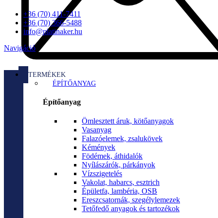
+36 (70) 411-7411
+36 (70) 366-5488
info@platinaker.hu
Navigáció
TERMÉKEK
ÉPÍTŐANYAG
Építőanyag
Ömlesztett áruk, kötőanyagok
Vasanyag
Falazóelemek, zsalukövek
Kémények
Födémek, áthidalók
Nyílászárók, párkányok
Vízszigetelés
Vakolat, habarcs, esztrich
Épületfa, lambéria, OSB
Ereszcsatornák, szegélylemezek
Tetőfedő anyagok és tartozékok