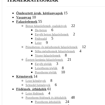
TERMÉKKATEGÓRIÁK
15
Ömlesztett áruk, kötőanyagok
10
Vasanyag
55
Falazóelemek
22
Beton falazóelemek, zsalukövek
6
Do-beton
2
Egyéb beton falazóelemek
5
Frühwald
9
Leier
12
Pórusbeton- és mészhomok falazóelemek
4
Silka mészhomok falazóelemek
8
Ytong falazóelemek
21
Égetett kerámia falazóelemek
3
Egyéb téglák
8
Leiertherm téglák
10
Porotherm téglák
14
Kémények
8
Leier kémények
6
Schiedel kémények
61
Födémek, áthidalók
4
Leier födémek
48
Porotherm födémek és áthidalók
24
Porotherm áthidalók