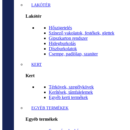
LAKÓTÉR
Lakótér
Hőszigetelés
Színező vakolatok, festékek, glettek
Gipszkarton rendszer
Hidegburkolás
Díszburkolatok
Csempe, padlólap, szaniter
KERT
Kert
Térkövek, szegélykövek
Kerítések, támfalelemek
Egyéb kerti termékek
EGYÉB TERMÉKEK
Egyéb termékek