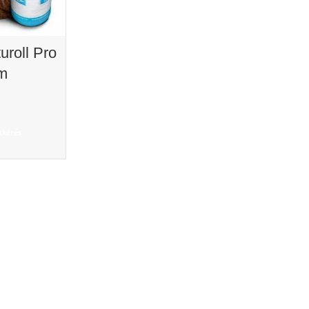
uroll Pro
m
tkérés