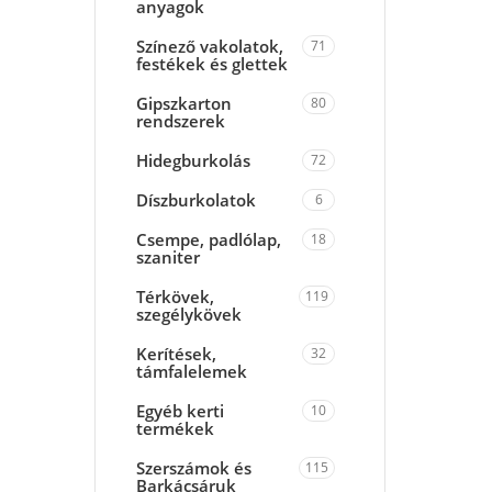
anyagok
Színező vakolatok,
71
festékek és glettek
Gipszkarton
80
rendszerek
Hidegburkolás
72
Díszburkolatok
6
Csempe, padlólap,
18
szaniter
Térkövek,
119
szegélykövek
Kerítések,
32
támfalelemek
Egyéb kerti
10
termékek
Szerszámok és
115
Barkácsáruk