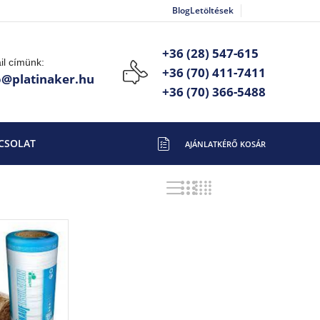
Blog
Letöltések
+36 (28) 547-615
il címünk:
+36 (70) 411-7411
o@platinaker.hu
+36 (70) 366-5488
CSOLAT
Mind a(z) 3 találat megjelenítve