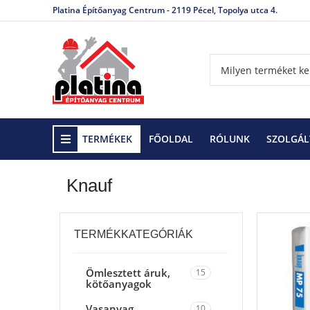
Platina Építőanyag Centrum - 2119 Pécel, Topolya utca 4.
TERMÉKEK
FŐOLDAL
RÓLUNK
SZOLGÁL
Kezdőlap
Brand termék
Knauf
Knauf
TERMÉKKATEGÓRIÁK
Ömlesztett áruk,
15
kötőanyagok
Vasanyag
10