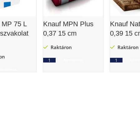
MP 75 L
Knauf MPN Plus
Knauf Nat
pszvakolat
0,37 15 cm
0,39 15 c
Raktáron
Raktáron
on
Ajánlatkérés
Ajánla
ánlatkérés