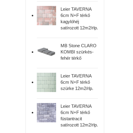
Leier TAVERNA
6cm N+F térkő
kagylóhéj
satírozott 12m2/rlp.
MB Stone CLARO
KOMBI szürkés-
fehér térkő
Leier TAVERNA
6cm N+F térkő
szürke 12m2/rlp.
Leier TAVERNA
6cm N+F térkő
füstantracit
satírozott 12m2/rlp.