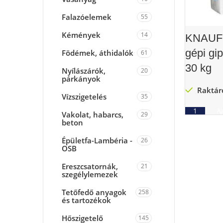
Falazóelemek
55
Kémények
14
KNAUF 
gépi gi
Födémek, áthidalók
61
30 kg
Nyílászárók,
20
párkányok
Raktár
Vízszigetelés
35
Aj
Vakolat, habarcs,
29
beton
Épületfa-Lambéria -
26
OSB
Ereszcsatornák,
21
szegélylemezek
Tetőfedő anyagok
258
és tartozékok
Hőszigetelő
145