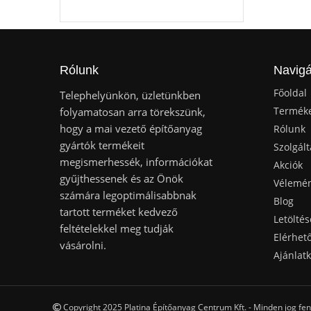
Rólunk
Navigá
Főoldal
Telephelyünkön, üzletünkben
Termék
folyamatosan arra törekszünk,
hogy a mai vezető építőanyag
Rólunk
gyártók termékeit
Szolgált
megismerhessék, információkat
Akciók
gyűjthessenek és az Önök
Vélemé
számára legoptimálisabbnak
Blog
tartott terméket kedvező
Letöltés
feltételekkel meg tudják
Elérhet
vásárolni.
Ajánlat
Copyright 2025 Platina Építőanyag Centrum Kft. - Minden jog fen